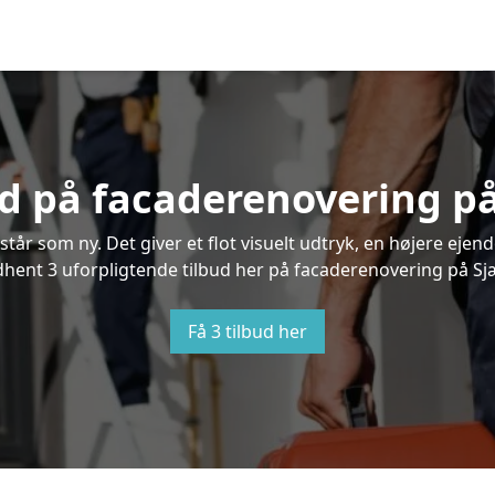
ud på facaderenovering p
står som ny. Det giver et flot visuelt udtryk, en højere ej
ent 3 uforpligtende tilbud her på facaderenovering på Sjæl
Få 3 tilbud her