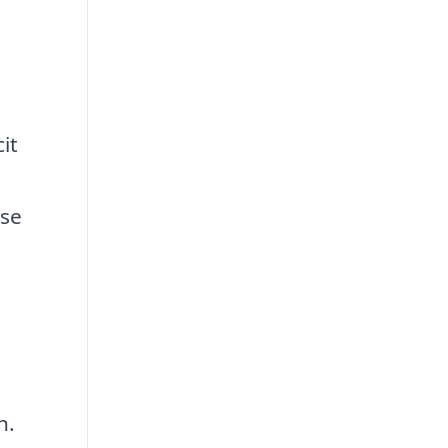
e
it
lse
n.