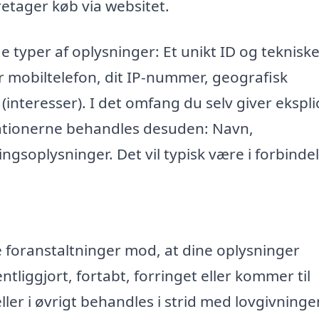
retager køb via websitet.
e typer af oplysninger: Et unikt ID og teknisk
r mobiltelefon, dit IP-nummer, geografisk
 (interesser). I det omfang du selv giver eksplic
mationerne behandles desuden: Navn,
ngsoplysninger. Det vil typisk være i forbinde
ke foranstaltninger mod, at dine oplysninger
entliggjort, fortabt, forringet eller kommer til
r i øvrigt behandles i strid med lovgivninge