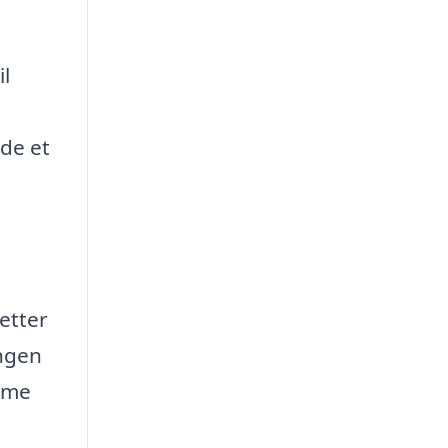
il
nde et
letter
ingen
amme