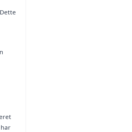
 Dette
en
eret
 har