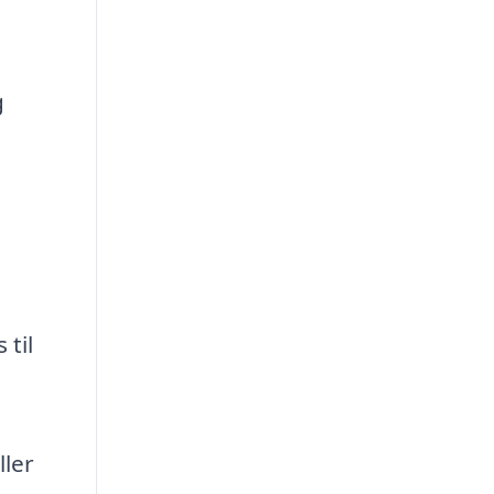
g
 til
ller