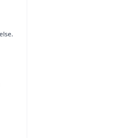
else.
g