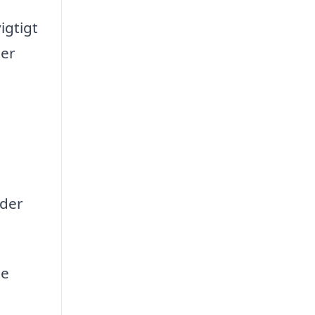
igtigt
der
 der
te