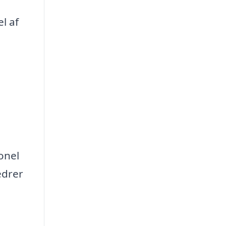
l af
onel
edrer