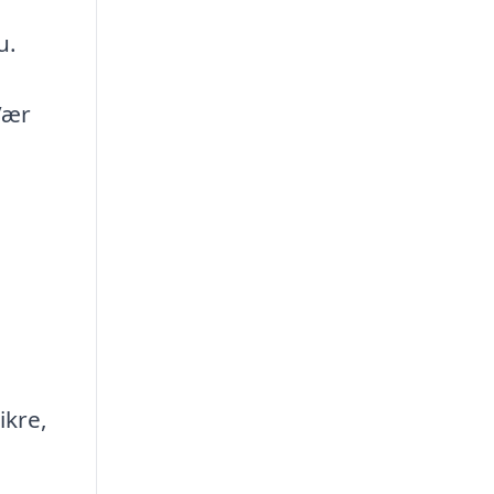
u.
Vær
ikre,