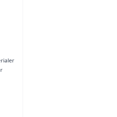
rialer
er